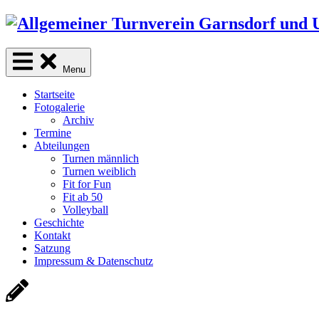
Skip
to
content
Menu
Startseite
Fotogalerie
Archiv
Termine
Abteilungen
Turnen männlich
Turnen weiblich
Fit for Fun
Fit ab 50
Volleyball
Geschichte
Kontakt
Satzung
Impressum & Datenschutz