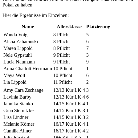
Pokal zu haben.
Hier die Ergebnisse im Einzelnen:
Name
Altersklasse
Platzierung
Wanda Voigt
8 Pflicht
5
Alicia Zaharanski
8 Pflicht
6
Maren Lippold
8 Pflicht
7
Nele Gypstuhl
9 Pflicht
3
Lucia Naumann
9 Pflicht
9
Anna Charlott Herrmann
10 Pflicht
1
Maya Wolf
10 Pflicht
6
Lia Lippold
11 Pflicht
2
Amy Cara Zschaage
12/13 Kür LK 4
3
Lavinia Barby
12/13 Kür LK 4
6
Jannika Stanko
14/15 Kür LK 4
1
Gina Sternitzke
14/15 Kür LK 3
1
Lisa Lindner
14/15 Kür LK 3
2
Melanie Körner
16/17 Kür LK 4
1
Camilla Ahner
16/17 Kür LK 4
2
Julia Ignatzek
18+ Kür LK 3
1