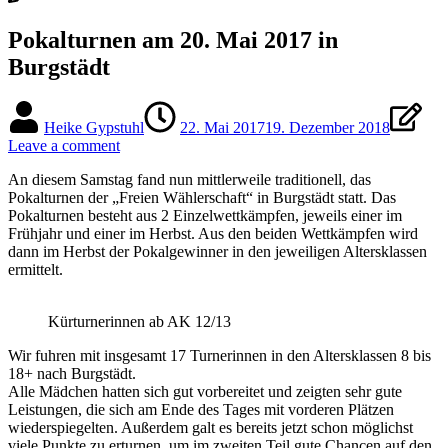
Pokalturnen am 20. Mai 2017 in
Burgstädt
Heike Gypstuhl
22. Mai 2017
19. Dezember 2018
Leave a comment
An diesem Samstag fand nun mittlerweile traditionell, das
Pokalturnen der „Freien Wählerschaft“ in Burgstädt statt. Das
Pokalturnen besteht aus 2 Einzelwettkämpfen, jeweils einer im
Frühjahr und einer im Herbst. Aus den beiden Wettkämpfen wird
dann im Herbst der Pokalgewinner in den jeweiligen Altersklassen
ermittelt.
Kürturnerinnen ab AK 12/13
Wir fuhren mit insgesamt 17 Turnerinnen in den Altersklassen 8 bis
18+ nach Burgstädt.
Alle Mädchen hatten sich gut vorbereitet und zeigten sehr gute
Leistungen, die sich am Ende des Tages mit vorderen Plätzen
wiederspiegelten. Außerdem galt es bereits jetzt schon möglichst
viele Punkte zu erturnen, um im zweiten Teil gute Chancen auf den