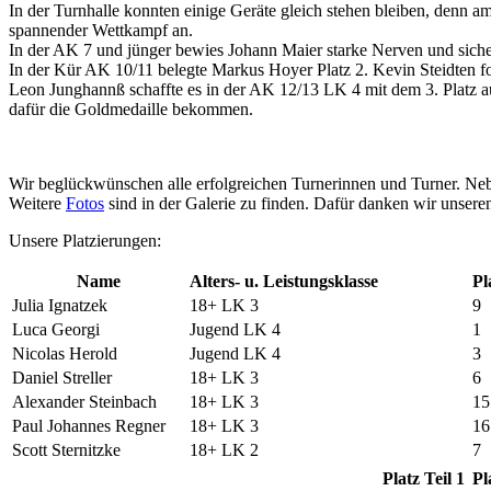
In der Turnhalle konnten einige Geräte gleich stehen bleiben, denn
spannender Wettkampf an.
In der AK 7 und jünger bewies Johann Maier starke Nerven und sicherte
In der Kür AK 10/11 belegte Markus Hoyer Platz 2. Kevin Steidten fol
Leon Junghannß schaffte es in der AK 12/13 LK 4 mit dem 3. Platz au
dafür die Goldmedaille bekommen.
Wir beglückwünschen alle erfolgreichen Turnerinnen und Turner. Neb
Weitere
Fotos
sind in der Galerie zu finden. Dafür danken wir unsere
Unsere Platzierungen:
Name
Alters- u. Leistungsklasse
Pl
Julia Ignatzek
18+ LK 3
9
Luca Georgi
Jugend LK 4
1
Nicolas Herold
Jugend LK 4
3
Daniel Streller
18+ LK 3
6
Alexander Steinbach
18+ LK 3
15
Paul Johannes Regner
18+ LK 3
16
Scott Sternitzke
18+ LK 2
7
Platz Teil 1
Pl