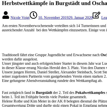
Herbstwettkämpfe in Burgstädt und Oscha
Nicole Voigt
10. November 2019
29. Januar 2020
Lea
Am ersten Novemberwochenende verteilten sich 14 Turnerinnen und 16
ausreichender Anzahl bei den Wettkämpfen einzusetzen. Einige von i
Traditionell fährt eine Gruppe Jugendliche und Erwachsene nach
Osc
werden dafür ausgelost.
Unser jüngster und auch erfolgreichster Starter in diesem Jahr war Luc
in dieser Klasse errang Nicolas Herold den 3. Platz. Von den Damen ve
Unsere jungen Herren, Daniel Streller, Alexander Steinbach, Scott St
seiner zugelosten Partnerin vom gastgebenden Verein einen starken 2. 
Eine gelungene Abendveranstaltung rundete den Wettkampftag ab.
Fast zeitgleich fand in
Burgstädt
der 2. Teil des
Pokalwettkampfes
s
beim 1. Teil im Frühjahr bereits viele Punkte gesammelt.
Helene Rothe und Kim Meier in der AK 8 belegten diesmal die Plätze
Gesamtwertung Dritte und durfte stolz einen Pokal in Empfang nehme