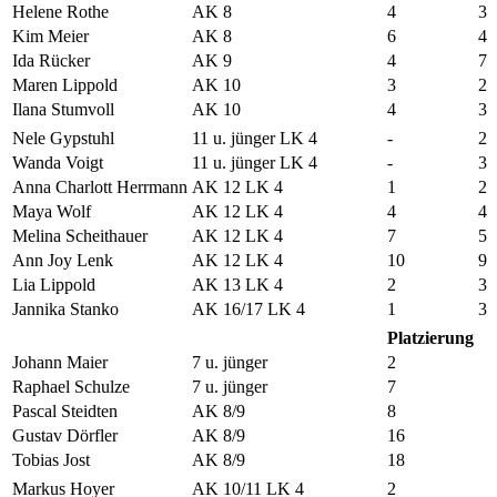
Helene Rothe
AK 8
4
3
Kim Meier
AK 8
6
4
Ida Rücker
AK 9
4
7
Maren Lippold
AK 10
3
2
Ilana Stumvoll
AK 10
4
3
Nele Gypstuhl
11 u. jünger LK 4
-
2
Wanda Voigt
11 u. jünger LK 4
-
3
Anna Charlott Herrmann
AK 12 LK 4
1
2
Maya Wolf
AK 12 LK 4
4
4
Melina Scheithauer
AK 12 LK 4
7
5
Ann Joy Lenk
AK 12 LK 4
10
9
Lia Lippold
AK 13 LK 4
2
3
Jannika Stanko
AK 16/17 LK 4
1
3
Platzierung
Johann Maier
7 u. jünger
2
Raphael Schulze
7 u. jünger
7
Pascal Steidten
AK 8/9
8
Gustav Dörfler
AK 8/9
16
Tobias Jost
AK 8/9
18
Markus Hoyer
AK 10/11 LK 4
2