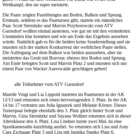
Wettkampf, den sie super meisterte.
Die Paare zeigten Paarübungen am Boden, Balken und Sprung.
Erstmals, seitdem es das Paarturnen gibt, startete ein männliches
Paar. Scott Sternitzke und Marvin Przyborowski vom ATV
Garnsdorf wollten einmal austesten, wie gut sie mit den veränderten
Umständen klar kommen und wie am Ende das Ergebnis aussehen
würde. Natürlich gab es für die beiden keine Sonderstellung und sie
mussten sich der starken Konkurrenz der weiblichen Paare stellen.
Die Aufregung auf dem Balken war beiden anzusehen, aber sie
meisterten das Gerät mit Bravour, ebenso den Boden und Sprung.
Am Ende belegten Scott und Marvin Platz 2 und mussten sich nur
einem Paar von Wacker Auerswalde geschlagen geben!
alle Teilnehmer vom ATV Garnsdorf
Mareile Voigt und Lia Lippold starteten im Paarturnen in der AK
12/13 und erturnten sich einen hervorragenden 3. Platz. In der AK
14 bis 17 vertraten uns Julia Ignatzek und Melanie Körner. Dieses
Turnerpaar belegte ebenfalls den 3. Platz gleich hinter Scott und
Marvin. Gina Sternitzke und Sayana Wollner erturnten sich in dieser
Altersklasse den 4. Platz. Lisa Lindner turnte zwei Mal, da eine
Sportkameradin kurzfristig ausfiel. So erturnten sich Lisa und Amy
Cara Zschaage Platz 5 und Lisa mit Jannika Stanko Platz 6,