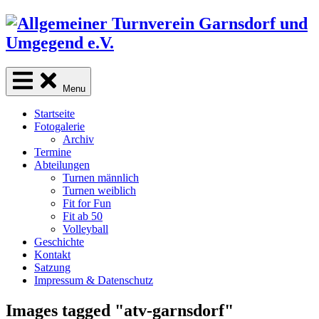
Skip
to
content
Menu
Startseite
Fotogalerie
Archiv
Termine
Abteilungen
Turnen männlich
Turnen weiblich
Fit for Fun
Fit ab 50
Volleyball
Geschichte
Kontakt
Satzung
Impressum & Datenschutz
Images tagged "atv-garnsdorf"