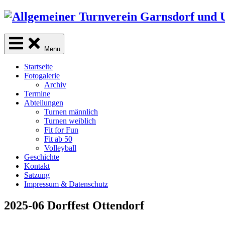
Skip
to
content
Menu
Startseite
Fotogalerie
Archiv
Termine
Abteilungen
Turnen männlich
Turnen weiblich
Fit for Fun
Fit ab 50
Volleyball
Geschichte
Kontakt
Satzung
Impressum & Datenschutz
2025-06 Dorffest Ottendorf