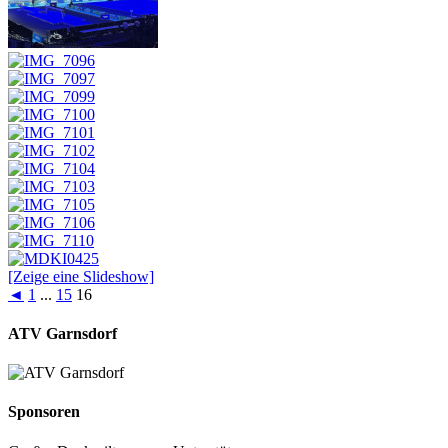
[Zeige eine Slideshow]
◄
1
...
15
16
ATV Garnsdorf
Sponsoren