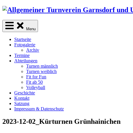
Skip
to
content
Menu
Startseite
Fotogalerie
Archiv
Termine
Abteilungen
Turnen männlich
Turnen weiblich
Fit for Fun
Fit ab 50
Volleyball
Geschichte
Kontakt
Satzung
Impressum & Datenschutz
2023-12-02_Kürturnen Grünhainichen