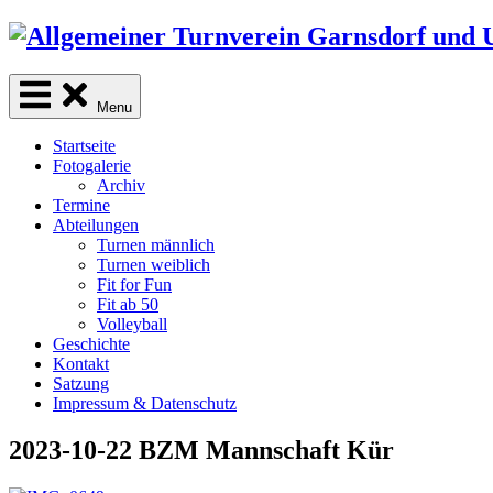
Skip
to
content
Menu
Startseite
Fotogalerie
Archiv
Termine
Abteilungen
Turnen männlich
Turnen weiblich
Fit for Fun
Fit ab 50
Volleyball
Geschichte
Kontakt
Satzung
Impressum & Datenschutz
2023-10-22 BZM Mannschaft Kür