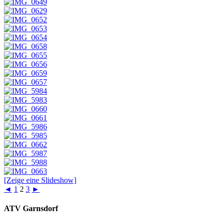
[Zeige eine Slideshow]
◄
1
2
3
►
ATV Garnsdorf