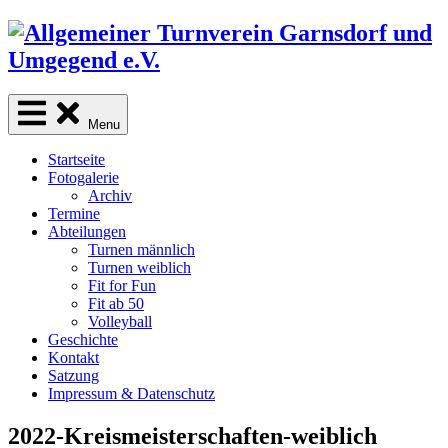
Skip
to
content
Menu
Startseite
Fotogalerie
Archiv
Termine
Abteilungen
Turnen männlich
Turnen weiblich
Fit for Fun
Fit ab 50
Volleyball
Geschichte
Kontakt
Satzung
Impressum & Datenschutz
2022-Kreismeisterschaften-weiblich