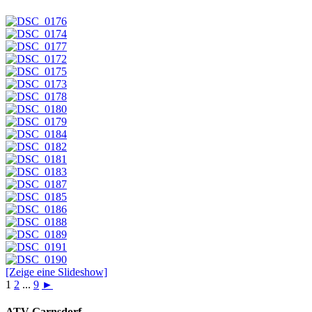
[Zeige eine Slideshow]
1
2
...
9
►
ATV Garnsdorf