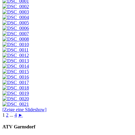
[Zeige eine Slideshow]
1
2
...
4
►
ATV Garnsdorf